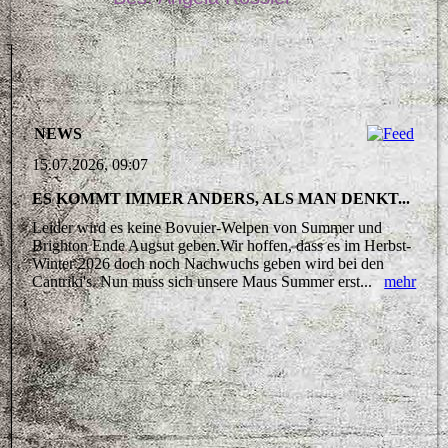
NEWS
15.07.2026, 09:07
ES KOMMT IMMER ANDERS, ALS MAN DENKT...
Leider wird es keine Bovuier-Welpen von Summer und
Brighton Ende Augsut geben.Wir hoffen, dass es im Herbst-
Winter 2026 doch noch Nachwuchs geben wird bei den
Cantriki's. Nun muss sich unsere Maus Summer erst...
mehr