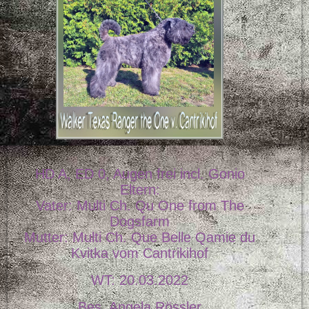
HD A, ED 0, Augen frei incl. Gonio
Eltern:
Vater: Multi Ch. Qu One from The
Dogsfarm
Mutter: Multi Ch. Que Belle Qamie du
Kvitka vom Cantrikihof
WT: 20.03.2022
Bes. Angela Rössler