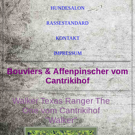
HUNDESALON
RASSESTANDARD
KONTAKT
IMPRESSUM
Bouviers & Affenpinscher vom
Cantrikihof
Walker Texas Ranger The
One vom Cantrikihof
"Walker"