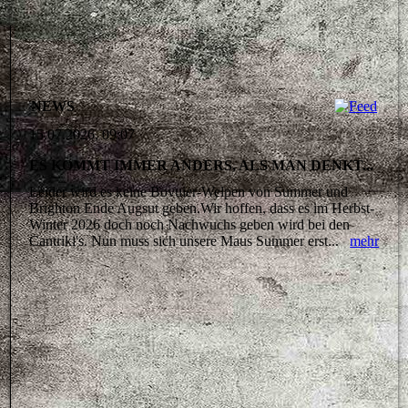
NEWS
15.07.2026, 09:07
ES KOMMT IMMER ANDERS, ALS MAN DENKT...
Leider wird es keine Bovuier-Welpen von Summer und
Brighton Ende Augsut geben.Wir hoffen, dass es im Herbst-
Winter 2026 doch noch Nachwuchs geben wird bei den
Cantriki's. Nun muss sich unsere Maus Summer erst...
mehr