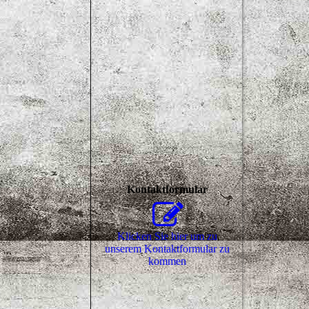
Kontaktformular
Klicken Sie hier um zu
unserem Kon­takt­for­mu­lar zu
kommen