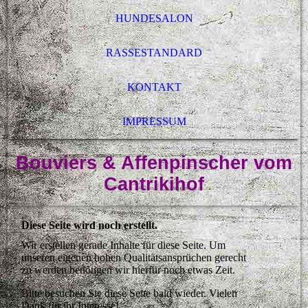
HUNDESALON
RASSESTANDARD
KONTAKT
IMPRESSUM
Bouviers & Affenpinscher vom
Cantrikihof
Diese Seite wird noch erstellt.
Wir erstellen gerade Inhalte für diese Seite. Um
unseren eigenen hohen Qualitätsansprüchen gerecht
zu werden benötigen wir hierfür noch etwas Zeit.
Bitte besuchen Sie diese Seite bald wieder. Vielen
Dank für ihr Interesse!