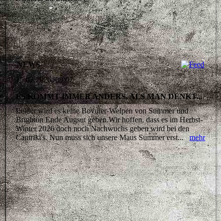
NEWS
15.07.2026, 09:07
ES KOMMT IMMER ANDERS, ALS MAN DENKT...
Leider wird es keine Bovuier-Welpen von Summer und
Brighton Ende Augsut geben.Wir hoffen, dass es im Herbst-
Winter 2026 doch noch Nachwuchs geben wird bei den
Cantriki's. Nun muss sich unsere Maus Summer erst...
mehr